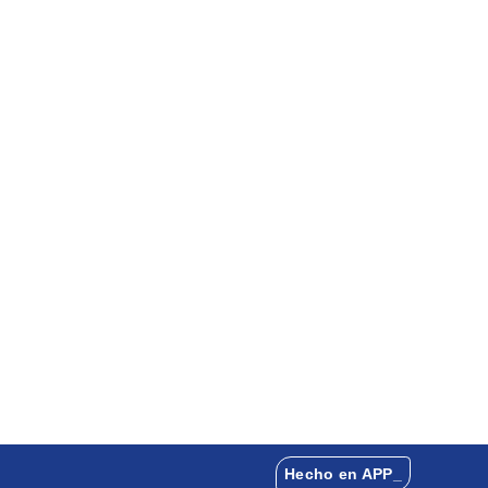
Inicio
Blog
Contacto
Nosotros
Hecho en APP_