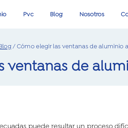
nio
pvc
blog
nosotros
c
Blog
/
Cómo elegir las ventanas de aluminio
las ventanas de alu
ecuadas puede resultar un proceso difíci