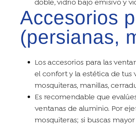
doble, vidrio bajo emisivo y v
accesorios para ventanas de aluminio
(persianas, m
Los accesorios para las vent
el confort y la estética de t
mosquiteras, manillas, cerradur
Es recomendable que evalúes 
ventanas de aluminio. Por eje
mosquiteras; si buscas mayor s